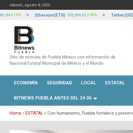
Skip
sábado, agosto 8, 2026
to
content
Ethereum(ETH)
Tether(USDT)
.10%
0.40%
$32,895.62
$17
Sitio de noticias de Puebla México con información de
Nacional Estatal Municipal de México y el Mundo
ECONOMÍA
SEGURIDAD
LOCAL
ESTATAL
BITNEWS PUEBLA ANTES DEL 24 06
Home
ESTATAL
Con humanismo, Puebla fortalece y preserv