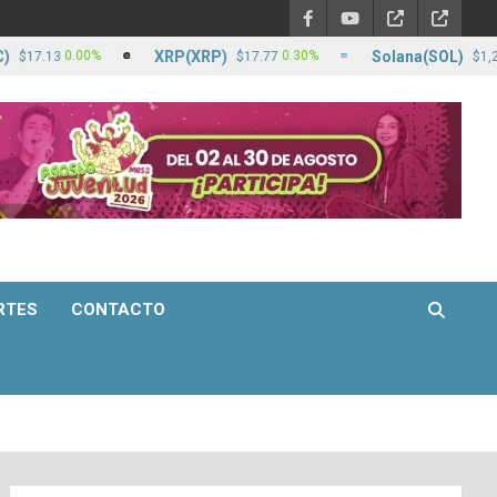
XRP(XRP)
Solana(SOL)
0.00%
0.30%
2
13
$17.77
$1,295.68
RTES
CONTACTO