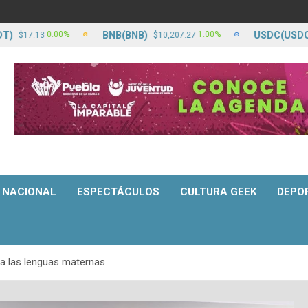
BNB(BNB)
USDC(USDC)
0.00%
1.00%
.13
$10,207.27
$17.
NACIONAL
ESPECTÁCULOS
CULTURA GEEK
DEPO
a las lenguas maternas