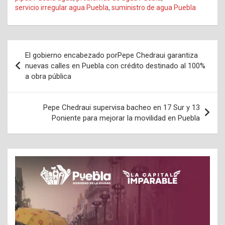
servicio irregular agua Puebla
,
suministro de agua Puebla
Navegación
El gobierno encabezado porPepe Chedraui garantiza
de
nuevas calles en Puebla con crédito destinado al 100%
a obra pública
entradas
Pepe Chedraui supervisa bacheo en 17 Sur y 13
Poniente para mejorar la movilidad en Puebla