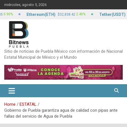
Skip
miércoles, agosto 5, 2026
to
content
Ethereum(ETH)
Tether(USDT)
0%
2.40%
$32,838.42
$17.2
Sitio de noticias de Puebla México con información de Nacional
Estatal Municipal de México y el Mundo
Home
ESTATAL
Gobierno de Puebla garantiza agua de calidad con pipas ante
fallas del servicio de Agua de Puebla