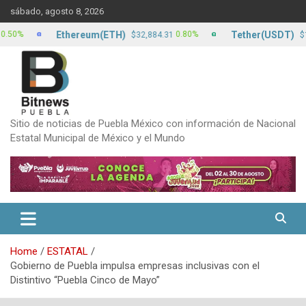
Skip
sábado, agosto 8, 2026
to
content
Ethereum(ETH)
Tether(USDT)
0.80%
0
$32,884.31
$17.12
Sitio de noticias de Puebla México con información de Nacional
Estatal Municipal de México y el Mundo
Home
ESTATAL
Gobierno de Puebla impulsa empresas inclusivas con el
Distintivo “Puebla Cinco de Mayo”