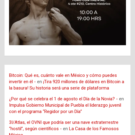
Bitcoin: Qué es, cuánto vale en México y cómo puedes
invertir en él -
en
¡Tira 920 millones de dólares en Bitcoin a
la basura! Su historia será una serie de plataforma
¿Por qué se celebra el 1 de agosto el Día de la Novia? -
en
Impulsa Gobierno Municipal de Puebla el liderazgo juvenil
con el programa “Regidor por un Día”
3I/Atlas, el OVNI que podría ser una nave extraterrestre
“hostil”, según científicos -
en
La Casa de los Famosos