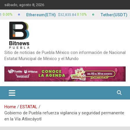
Skip
sábado, agosto 8, 2026
to
content
Ethereum(ETH)
Tether(USDT)
%
0.10%
$32,835.84
$17.13
Sitio de noticias de Puebla México con información de Nacional
Estatal Municipal de México y el Mundo
Home
ESTATAL
Gobierno de Puebla refuerza vigilancia y seguridad permanente
en la Vía Atlixcáyotl