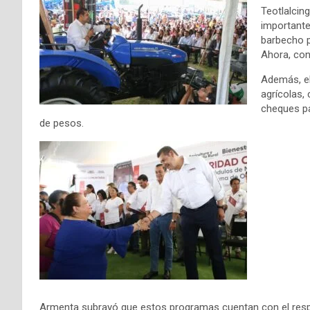
Teotlalcin
importante
barbecho p
Ahora, con
Además, el
agrícolas,
cheques pa
de pesos.
Armenta subrayó que estos programas cuentan con el respa