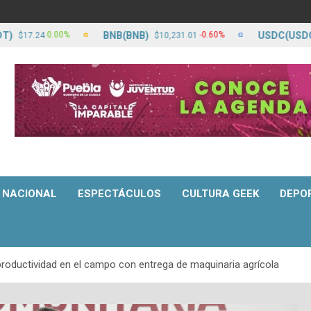
BNB(BNB)
USDC(USDC)
0.00%
-0.60%
17.24
$10,231.01
$1
NACIONAL
ESPECTÁCULOS
CULTURA GEEK
DEPO
productividad en el campo con entrega de maquinaria agrícola