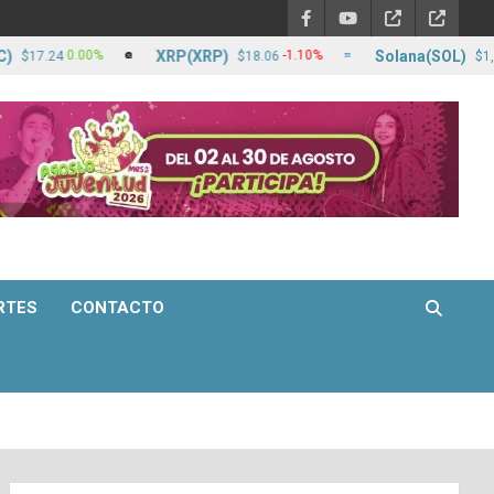
XRP(XRP)
Solana(SOL)
0.00%
-1.10%
7.24
$18.06
$1,264.3
RTES
CONTACTO