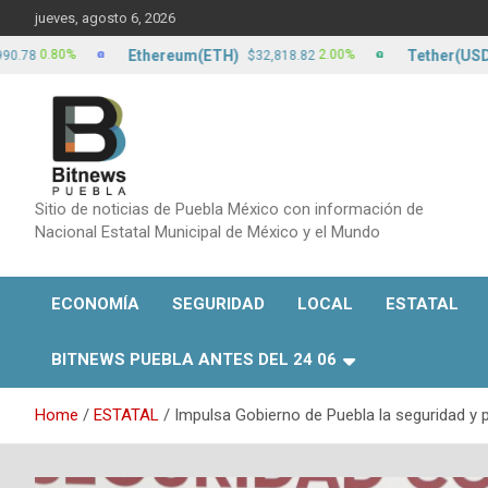
Skip
jueves, agosto 6, 2026
to
content
Ethereum(ETH)
Tether(USDT)
0.80%
2.00%
$32,818.82
$
Sitio de noticias de Puebla México con información de
Nacional Estatal Municipal de México y el Mundo
ECONOMÍA
SEGURIDAD
LOCAL
ESTATAL
BITNEWS PUEBLA ANTES DEL 24 06
Home
ESTATAL
Impulsa Gobierno de Puebla la seguridad y 