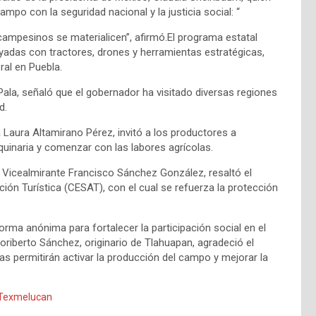
ampo con la seguridad nacional y la justicia social: “
ampesinos se materialicen”, afirmó.El programa estatal
yadas con tractores, drones y herramientas estratégicas,
ral en Puebla.
Pala, señaló que el gobernador ha visitado diversas regiones
d.
na Laura Altamirano Pérez, invitó a los productores a
uinaria y comenzar con las labores agrícolas.
, Vicealmirante Francisco Sánchez González, resaltó el
ión Turística (CESAT), con el cual se refuerza la protección
rma anónima para fortalecer la participación social en el
loriberto Sánchez, originario de Tlahuapan, agradeció el
s permitirán activar la producción del campo y mejorar la
 Texmelucan