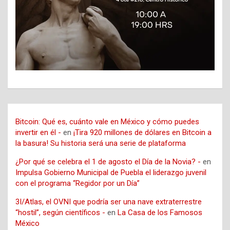
Bitcoin: Qué es, cuánto vale en México y cómo puedes
invertir en él -
en
¡Tira 920 millones de dólares en Bitcoin a
la basura! Su historia será una serie de plataforma
¿Por qué se celebra el 1 de agosto el Día de la Novia? -
en
Impulsa Gobierno Municipal de Puebla el liderazgo juvenil
con el programa “Regidor por un Día”
3I/Atlas, el OVNI que podría ser una nave extraterrestre
“hostil”, según científicos -
en
La Casa de los Famosos
México