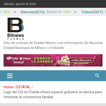
Skip
sábado, agosto 8, 2026
to
content
Ethereum(ETH)
Tether(USDT)
%
1.00%
$32,831.76
$17.13
Sitio de noticias de Puebla México con información de Nacional
Estatal Municipal de México y el Mundo
Home
ESTATAL
Lago del CIS en Puebla ofrece paseos gratuitos en lancha para
fomentar la convivencia familiar