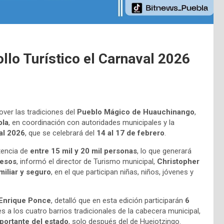
llo Turístico el Carnaval 2026
mover las tradiciones del
Pueblo Mágico de Huauchinango
,
bla
, en coordinación con autoridades municipales y la
al 2026
, que se celebrará del
14 al 17 de febrero
.
stencia de
entre 15 mil y 20 mil personas
, lo que generará
pesos
, informó el director de Turismo municipal,
Christopher
miliar y seguro
, en el que participan niñas, niños, jóvenes y
Enrique Ponce
, detalló que en esta edición participarán
6
s a los cuatro barrios tradicionales de la cabecera municipal,
ortante del estado
, solo después del de Huejotzingo.