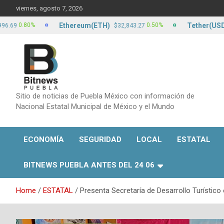
Skip
viernes, agosto 7, 2026
to
content
Ethereum(ETH)
Tether(USDT)
.80%
0.50%
$32,843.27
$17
Sitio de noticias de Puebla México con información de
Nacional Estatal Municipal de México y el Mundo
ECONOMÍA
SEGURIDAD
LOCAL
ESTATAL
BITNEWS PUEBLA ANTES DEL 24 06
Home
ESTATAL
Presenta Secretaría de Desarrollo Turístic