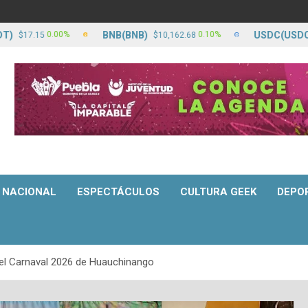
BNB(BNB)
USDC(USDC)
0.00%
0.10%
.15
$10,162.68
$17.
NACIONAL
ESPECTÁCULOS
CULTURA GEEK
DEPO
o el Carnaval 2026 de Huauchinango