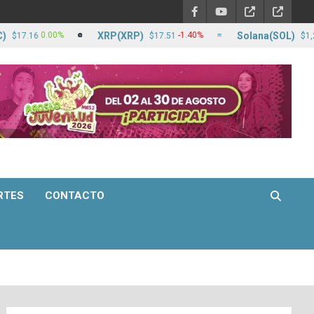
XRP(XRP)
Solana(SOL)
0.00%
-1.40%
1
16
$17.51
$1,263.17
RTES
CONTACTO