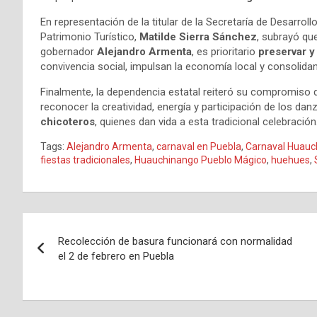
En representación de la titular de la Secretaría de Desarrollo
Patrimonio Turístico,
Matilde Sierra Sánchez
, subrayó qu
gobernador
Alejandro Armenta
, es prioritario
preservar y
convivencia social, impulsan la economía local y consolida
Finalmente, la dependencia estatal reiteró su compromiso
reconocer la creatividad, energía y participación de los d
chicoteros
, quienes dan vida a esta tradicional celebración
Tags:
Alejandro Armenta
,
carnaval en Puebla
,
Carnaval Huauc
fiestas tradicionales
,
Huauchinango Pueblo Mágico
,
huehues
,
Navegación
Recolección de basura funcionará con normalidad
de
el 2 de febrero en Puebla
entradas