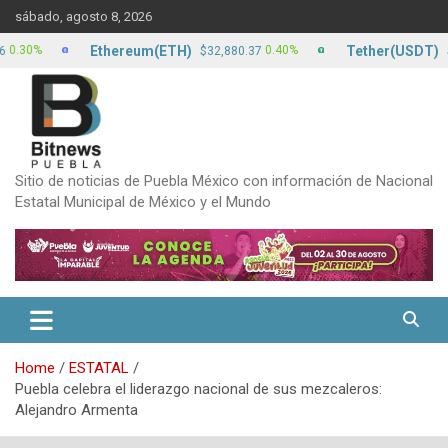
Skip
sábado, agosto 8, 2026
to
content
Ethereum(ETH)
Tether(USDT)
%
0.40%
$32,880.37
$17.13
Sitio de noticias de Puebla México con información de Nacional
Estatal Municipal de México y el Mundo
Home
ESTATAL
Puebla celebra el liderazgo nacional de sus mezcaleros:
Alejandro Armenta