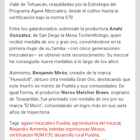
Valle de Tehuacán, respaldadas por la Estrategia del
Programa Agave Mezcalero, desde el cultivo hasta la
certificación bajo la norma 070.
Entre los galardonados, sobresale la productora
Anahí
González
, de San Diego la Mesa Tochimiltzingo, quien
recibió medalla de oro y gran oro, convirtiéndose en la
primera mujer de su familia —con cinco generaciones
mezcaleras— en obtener este reconocimiento. Su mezcal
ha conseguido nueve medallas a lo largo de los años.
Asimismo,
Benjamín Mirón
, creador de la marca
“Huexolotl”, obtuvo otra medalla Gran Oro, destacando que
este triunfo es mérito de Puebla y sus comunidades. De
igual forma, el productor
Nereo Melchor Bravo
, originario
de Teopantlán, fue premiado con medalla de oro por su
marca “El Moro”, consolidando un logro más en sus siete
años de trayectoria.
Tags:
agave mezcalero Puebla
,
agroindustria del mezcal
,
Alejandro Armenta
,
bebidas espirituosas México
,
certificación NOM 070
,
desarrollo rural Puebla
,