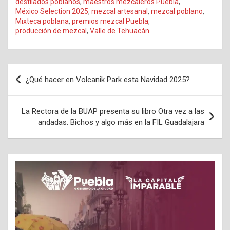
destilados poblanos
,
maestros mezcaleros Puebla
,
México Selection 2025
,
mezcal artesanal
,
mezcal poblano
,
Mixteca poblana
,
premios mezcal Puebla
,
producción de mezcal
,
Valle de Tehuacán
Navegación
¿Qué hacer en Volcanik Park esta Navidad 2025?
de
entradas
La Rectora de la BUAP presenta su libro Otra vez a las
andadas. Bichos y algo más en la FIL Guadalajara