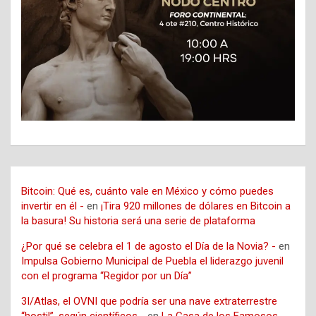
Bitcoin: Qué es, cuánto vale en México y cómo puedes
invertir en él -
en
¡Tira 920 millones de dólares en Bitcoin a
la basura! Su historia será una serie de plataforma
¿Por qué se celebra el 1 de agosto el Día de la Novia? -
en
Impulsa Gobierno Municipal de Puebla el liderazgo juvenil
con el programa “Regidor por un Día”
3I/Atlas, el OVNI que podría ser una nave extraterrestre
“hostil”, según científicos -
en
La Casa de los Famosos