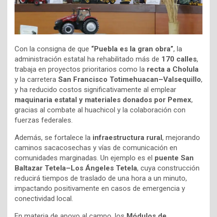
Con la consigna de que
“Puebla es la gran obra”
, la
administración estatal ha rehabilitado más de
170 calles
,
trabaja en proyectos prioritarios como la
recta a Cholula
y la carretera
San Francisco Totimehuacan–Valsequillo
,
y ha reducido costos significativamente al emplear
maquinaria estatal y materiales donados por Pemex
,
gracias al combate al huachicol y la colaboración con
fuerzas federales.
Además, se fortalece la
infraestructura rural
, mejorando
caminos sacacosechas y vías de comunicación en
comunidades marginadas. Un ejemplo es el
puente San
Baltazar Tetela–Los Ángeles Tetela
, cuya construcción
reducirá tiempos de traslado de una hora a un minuto,
impactando positivamente en casos de emergencia y
conectividad local.
En materia de apoyo al campo, los
Módulos de