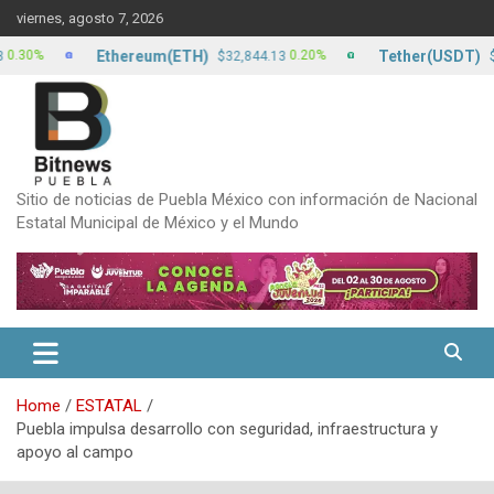
Skip
viernes, agosto 7, 2026
to
content
Ethereum(ETH)
Tether(USDT)
0.20%
$32,844.13
$17.15
Sitio de noticias de Puebla México con información de Nacional
Estatal Municipal de México y el Mundo
Home
ESTATAL
Puebla impulsa desarrollo con seguridad, infraestructura y
apoyo al campo