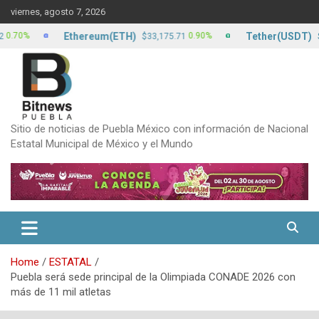
Skip
viernes, agosto 7, 2026
to
content
Ethereum(ETH)
Tether(USDT)
%
0.90%
$33,175.71
$17.15
Sitio de noticias de Puebla México con información de Nacional
Estatal Municipal de México y el Mundo
Home
ESTATAL
Puebla será sede principal de la Olimpiada CONADE 2026 con
más de 11 mil atletas