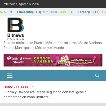
Skip
miércoles, agosto 5, 2026
to
content
Ethereum(ETH)
Tether(USDT)
1.80%
0.
$32,893.06
$17.22
Sitio de noticias de Puebla México con información de Nacional
Estatal Municipal de México y el Mundo
Home
ESTATAL
Puebla y Oaxaca refuerzan seguridad con inteligencia
compartida en zona limítrofe