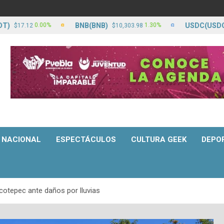
BNB(BNB)
USDC(USDC)
0.00%
1.30%
7.12
$10,303.98
$17.
NACIONAL
ESPECTÁCULOS
CULTURA GEEK
DEPO
otepec ante daños por lluvias