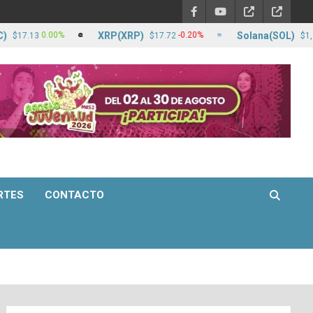
XRP(XRP)
Solana(SOL)
0.00%
-0.20%
13
$17.72
$1,309.22
RTES
CONTACTO