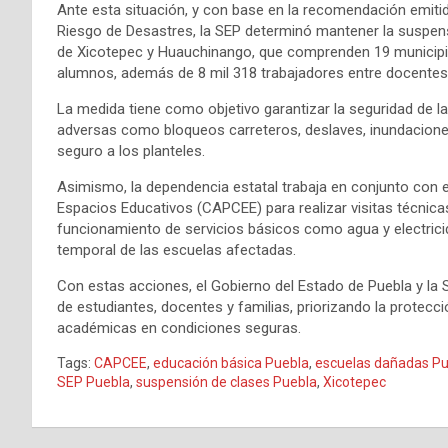
Ante esta situación, y con base en la recomendación emitid
Riesgo de Desastres, la SEP determinó mantener la suspens
de Xicotepec y Huauchinango, que comprenden 19 municipios
alumnos, además de 8 mil 318 trabajadores entre docentes,
La medida tiene como objetivo garantizar la seguridad de l
adversas como bloqueos carreteros, deslaves, inundaciones
seguro a los planteles.
Asimismo, la dependencia estatal trabaja en conjunto con 
Espacios Educativos (CAPCEE) para realizar visitas técnicas 
funcionamiento de servicios básicos como agua y electricida
temporal de las escuelas afectadas.
Con estas acciones, el Gobierno del Estado de Puebla y la
de estudiantes, docentes y familias, priorizando la protecci
académicas en condiciones seguras.
Tags:
CAPCEE
,
educación básica Puebla
,
escuelas dañadas Pu
SEP Puebla
,
suspensión de clases Puebla
,
Xicotepec