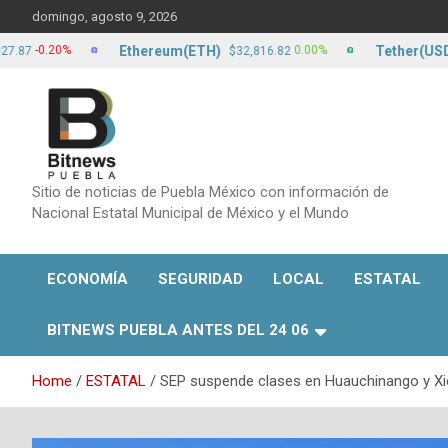
Skip
domingo, agosto 9, 2026
to
content
Ethereum(ETH)
Tether(USDT)
0.20%
0.00%
$32,816.82
$1
Sitio de noticias de Puebla México con información de
Nacional Estatal Municipal de México y el Mundo
ECONOMÍA
SEGURIDAD
LOCAL
ESTATAL
BITNEWS PUEBLA ANTES DEL 24 06
Home
ESTATAL
SEP suspende clases en Huauchinango y Xic