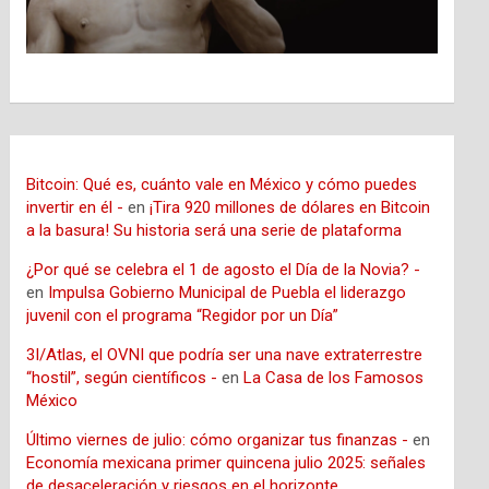
Bitcoin: Qué es, cuánto vale en México y cómo puedes
invertir en él -
en
¡Tira 920 millones de dólares en Bitcoin
a la basura! Su historia será una serie de plataforma
¿Por qué se celebra el 1 de agosto el Día de la Novia? -
en
Impulsa Gobierno Municipal de Puebla el liderazgo
juvenil con el programa “Regidor por un Día”
3I/Atlas, el OVNI que podría ser una nave extraterrestre
“hostil”, según científicos -
en
La Casa de los Famosos
México
Último viernes de julio: cómo organizar tus finanzas -
en
Economía mexicana primer quincena julio 2025: señales
de desaceleración y riesgos en el horizonte