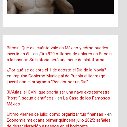
Bitcoin: Qué es, cuánto vale en México y cómo puedes
invertir en él -
en
¡Tira 920 millones de dólares en Bitcoin
a la basura! Su historia será una serie de plataforma
¿Por qué se celebra el 1 de agosto el Día de la Novia? -
en
Impulsa Gobierno Municipal de Puebla el liderazgo
juvenil con el programa “Regidor por un Día”
3I/Atlas, el OVNI que podría ser una nave extraterrestre
“hostil”, según científicos -
en
La Casa de los Famosos
México
Último viernes de julio: cómo organizar tus finanzas -
en
Economía mexicana primer quincena julio 2025: señales
de desaceleración y riesgos en el horizonte