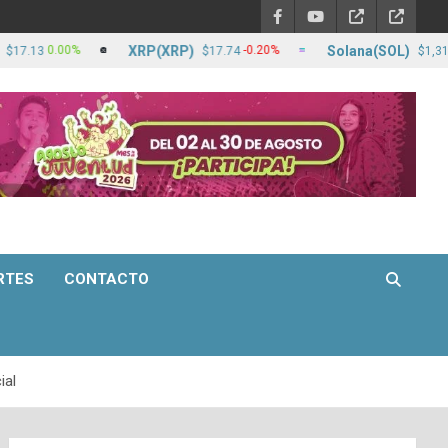
XRP(XRP)
Solana(SOL)
0.00%
-0.20%
1.
$17.74
$1,310.25
RTES
CONTACTO
ial