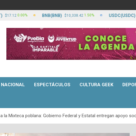
BNB(BNB)
USDC(USDC)
0.00%
1.50%
12
$10,338.42
$17.13
NACIONAL
ESPECTÁCULOS
CULTURA GEEK
DEPO
 a la Mixteca poblana: Gobierno Federal y Estatal entregan apoyo soc