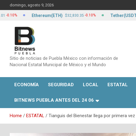
Skip
domingo, agosto 9, 2026
to
content
Ethereum(ETH)
Tether(USDT)
0%
-0.10%
$32,830.35
$17.
Sitio de noticias de Puebla México con información de
Nacional Estatal Municipal de México y el Mundo
ECONOMÍA
SEGURIDAD
LOCAL
ESTATAL
BITNEWS PUEBLA ANTES DEL 24 06
Home
ESTATAL
Tianguis del Bienestar llega por primera vez