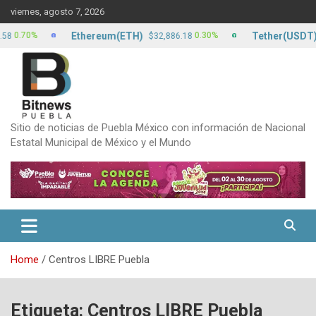
Skip
viernes, agosto 7, 2026
to
content
Ethereum(ETH)
Tether(USDT)
.70%
0.30%
$32,886.18
$17
Sitio de noticias de Puebla México con información de Nacional
Estatal Municipal de México y el Mundo
Home
Centros LIBRE Puebla
Etiqueta:
Centros LIBRE Puebla