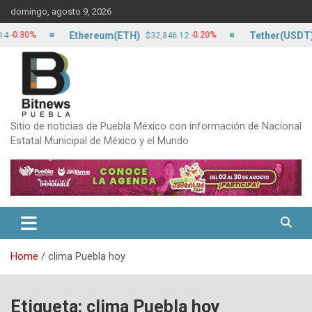
Skip
domingo, agosto 9, 2026
to
content
Ethereum(ETH)
Tether(USDT)
30%
-0.20%
$32,846.12
$17
Sitio de noticias de Puebla México con información de Nacional
Estatal Municipal de México y el Mundo
Home
clima Puebla hoy
Etiqueta:
clima Puebla hoy