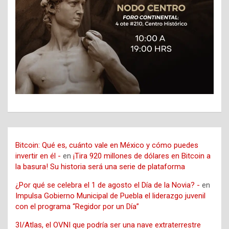
Bitcoin: Qué es, cuánto vale en México y cómo puedes
invertir en él -
en
¡Tira 920 millones de dólares en Bitcoin a
la basura! Su historia será una serie de plataforma
¿Por qué se celebra el 1 de agosto el Día de la Novia? -
en
Impulsa Gobierno Municipal de Puebla el liderazgo juvenil
con el programa “Regidor por un Día”
3I/Atlas, el OVNI que podría ser una nave extraterrestre