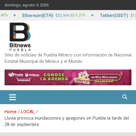
Skip
domingo, agosto 9, 2026
to
content
Ethereum(ETH)
Tether(USDT)
0.20%
0.00
$32,969.33
$17.13
Sitio de noticias de Puebla México con información de Nacional
Estatal Municipal de México y el Mundo
Home
LOCAL
Lluvia provoca inundaciones y apagones en Puebla la tarde del
28 de septiembre