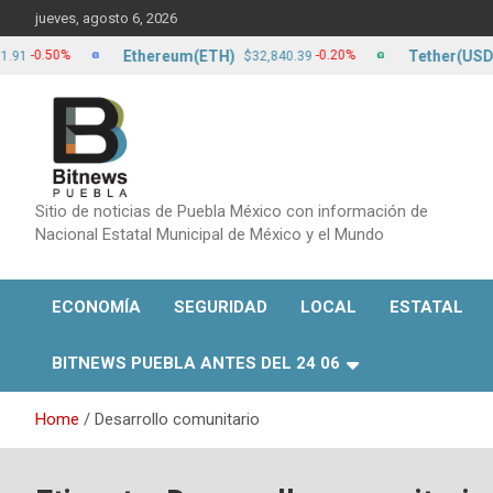
Skip
jueves, agosto 6, 2026
to
content
Ethereum(ETH)
Tether(USDT)
0%
-0.20%
$32,840.39
$17.2
Sitio de noticias de Puebla México con información de
Nacional Estatal Municipal de México y el Mundo
ECONOMÍA
SEGURIDAD
LOCAL
ESTATAL
BITNEWS PUEBLA ANTES DEL 24 06
Home
Desarrollo comunitario