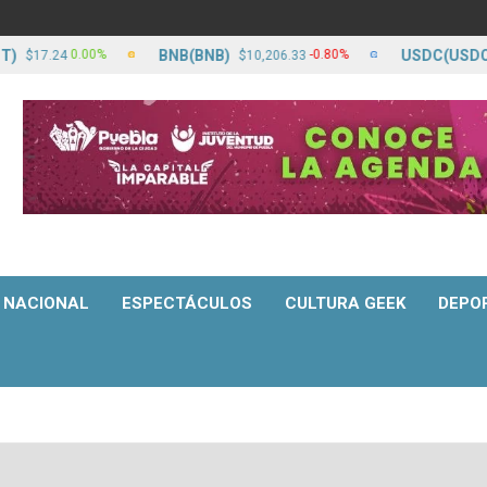
BNB(BNB)
USDC(USDC)
0.00%
-0.80%
4
$10,206.33
$17.25
NACIONAL
ESPECTÁCULOS
CULTURA GEEK
DEPO