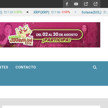
XRP(XRP)
Solana(SOL)
0.00%
-3.00%
-1
$17.86
$1,254.85
RTES
CONTACTO