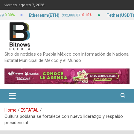
Skip
viernes, agosto 7, 2026
to
content
Ethereum(ETH)
Tether(USDT)
0%
-0.10%
$32,888.07
$17.
Sitio de noticias de Puebla México con información de Nacional
Estatal Municipal de México y el Mundo
Home
ESTATAL
Cultura poblana se fortalece con nuevo liderazgo y respaldo
presidencial