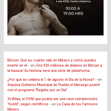
Bitcoin: Qué es, cuánto vale en México y cómo puedes
invertir en él -
en
¡Tira 920 millones de dólares en Bitcoin a
la basura! Su historia será una serie de plataforma
¿Por qué se celebra el 1 de agosto el Día de la Novia? -
en
Impulsa Gobierno Municipal de Puebla el liderazgo juvenil
con el programa “Regidor por un Día”
3I/Atlas, el OVNI que podría ser una nave extraterrestre
“hostil”, según científicos -
en
La Casa de los Famosos
México