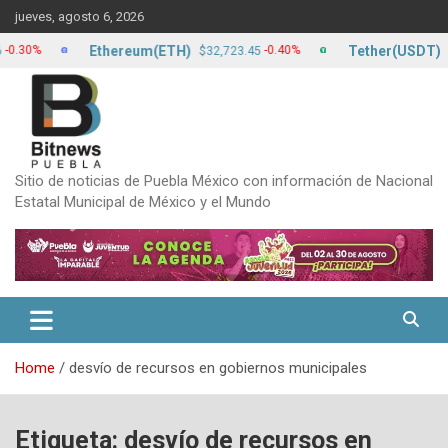
Skip
jueves, agosto 6, 2026
to
content
Ethereum(ETH)
Tether(USDT)
%
-0.40%
$32,723.45
$17.2
Sitio de noticias de Puebla México con información de Nacional
Estatal Municipal de México y el Mundo
Home
desvío de recursos en gobiernos municipales
Etiqueta:
desvío de recursos en