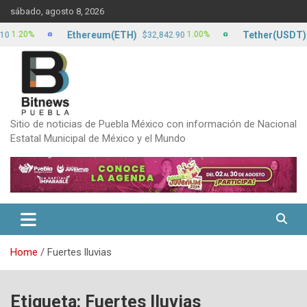
Skip
sábado, agosto 8, 2026
to
content
Ethereum(ETH)
Tether(USDT)
0%
1.00%
$32,842.90
$17.1
Sitio de noticias de Puebla México con información de Nacional
Estatal Municipal de México y el Mundo
Home
Fuertes lluvias
Etiqueta:
Fuertes lluvias