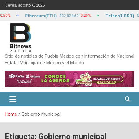
Skip
jueves, agosto 6, 2026
to
content
Ethereum(ETH)
Tether(USDT)
-0.20%
0.0
$32,824.69
$17.24
Sitio de noticias de Puebla México con información de Nacional
Estatal Municipal de México y el Mundo
Home
Gobierno municipal
Etiqueta:
Gobierno municipal