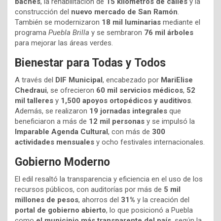
baches
, la rehabilitación de
15 kilómetros de calles
y la
construcción del
nuevo mercado de San Ramón
.
También se modernizaron
18 mil luminarias
mediante el
programa
Puebla Brilla
y se sembraron
76 mil árboles
para mejorar las áreas verdes.
Bienestar para Todas y Todos
A través del
DIF Municipal
, encabezado por
MariElise
Chedraui
, se ofrecieron
60 mil servicios médicos
,
52
mil talleres
y
1,500 apoyos ortopédicos y auditivos
.
Además, se realizaron
19 jornadas integrales
que
beneficiaron a más de
12 mil personas
y se impulsó la
Imparable Agenda Cultural
, con más de
300
actividades mensuales
y ocho festivales internacionales.
Gobierno Moderno
El edil resaltó la transparencia y eficiencia en el uso de los
recursos públicos, con auditorías por más de
5 mil
millones de pesos
, ahorros del
31%
y la creación del
portal de gobierno abierto
, lo que posicionó a Puebla
como
el municipio más transparente del país
, según la