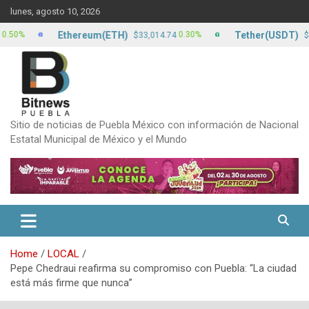
Skip
lunes, agosto 10, 2026
to
content
Ethereum(ETH)
Tether(USDT)
0.30%
0
$33,014.74
$17.13
Sitio de noticias de Puebla México con información de Nacional
Estatal Municipal de México y el Mundo
Home
LOCAL
Pepe Chedraui reafirma su compromiso con Puebla: “La ciudad
está más firme que nunca”