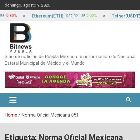
Skip
domingo, agosto 9, 2026
to
content
Ethereum(ETH)
Tether(USDT)
30%
0.00%
$32,921.35
$17.
Sitio de noticias de Puebla México con información de Nacional
Estatal Municipal de México y el Mundo
Home
Norma Oficial Mexicana 051
Etiqueta:
Norma Oficial Mexicana