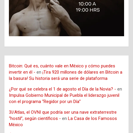
Bitcoin: Qué es, cuánto vale en México y cómo puedes
invertir en él -
en
¡Tira 920 millones de dólares en Bitcoin a
la basura! Su historia será una serie de plataforma
¿Por qué se celebra el 1 de agosto el Día de la Novia? -
en
Impulsa Gobierno Municipal de Puebla el liderazgo juvenil
con el programa “Regidor por un Día”
3I/Atlas, el OVNI que podría ser una nave extraterrestre
“hostil”, según científicos -
en
La Casa de los Famosos
México