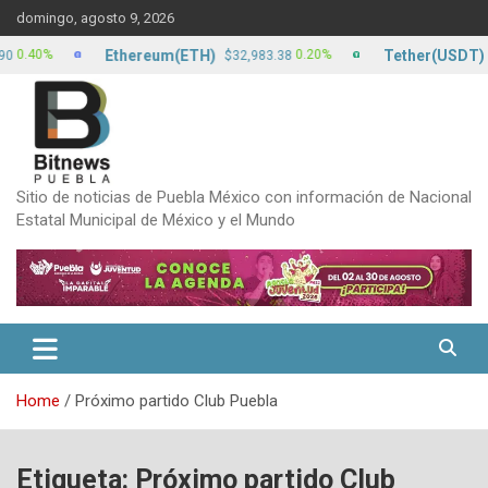
Skip
domingo, agosto 9, 2026
to
content
Ethereum(ETH)
Tether(USDT)
0%
0.20%
$32,983.38
$17.1
Sitio de noticias de Puebla México con información de Nacional
Estatal Municipal de México y el Mundo
Home
Próximo partido Club Puebla
Etiqueta:
Próximo partido Club