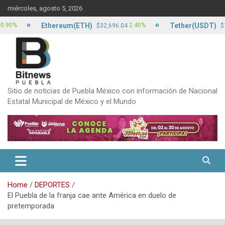
Skip
miércoles, agosto 5, 2026
to
content
Ethereum(ETH)
Tether(USDT)
2.40%
0
$32,696.04
$17.22
Sitio de noticias de Puebla México con información de Nacional
Estatal Municipal de México y el Mundo
Home
DEPORTES
El Puebla de la franja cae ante América en duelo de
pretemporada