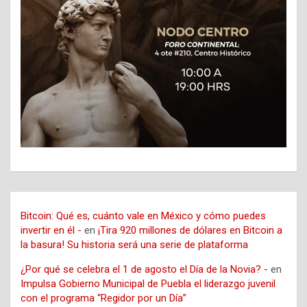
Bitcoin: Qué es, cuánto vale en México y cómo puedes
invertir en él -
en
¡Tira 920 millones de dólares en Bitcoin a
la basura! Su historia será una serie de plataforma
¿Por qué se celebra el 1 de agosto el Día de la Novia? -
en
Impulsa Gobierno Municipal de Puebla el liderazgo juvenil
con el programa “Regidor por un Día”