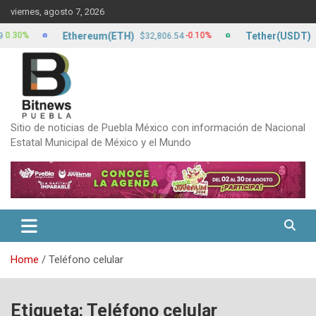
Skip
viernes, agosto 7, 2026
to
content
Ethereum(ETH)
Tether(USDT)
30%
-0.10%
$32,806.54
$17.
Sitio de noticias de Puebla México con información de Nacional
Estatal Municipal de México y el Mundo
Home
Teléfono celular
Etiqueta:
Teléfono celular