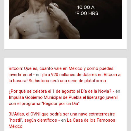
Bitcoin: Qué es, cuánto vale en México y cómo puedes
invertir en él -
en
¡Tira 920 millones de dólares en Bitcoin a
la basura! Su historia será una serie de plataforma
¿Por qué se celebra el 1 de agosto el Día de la Novia? -
en
Impulsa Gobierno Municipal de Puebla el liderazgo juvenil
con el programa “Regidor por un Día”
3I/Atlas, el OVNI que podría ser una nave extraterrestre
“hostil”, según científicos -
en
La Casa de los Famosos
México