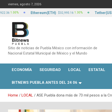
Skip
viernes, agosto 7, 2026
to
content
Ethereum(ETH)
Tether(USDT)
1.00%
1.30%
$32,995.16
$1
Sitio de noticias de Puebla México con información de
Nacional Estatal Municipal de México y el Mundo
ECONOMÍA
SEGURIDAD
LOCAL
ESTATAL
BITNEWS PUEBLA ANTES DEL 24 06
Home
LOCAL
ASE Puebla dona más de 73 mil pesos a la Cr