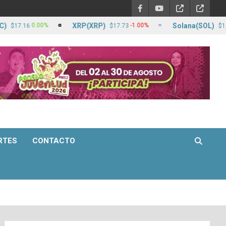
XRP(XRP)
Solana(SOL)
0.00%
-1.00%
.16
$17.73
$1,271.92
RTES
CONTACTO