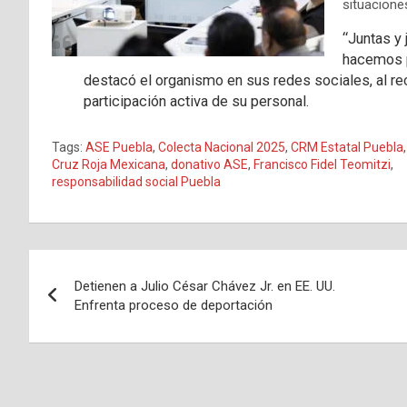
situacione
“Juntas y 
hacemos p
destacó el organismo en sus redes sociales, al re
participación activa de su personal.
Tags:
ASE Puebla
,
Colecta Nacional 2025
,
CRM Estatal Puebla
,
Cruz Roja Mexicana
,
donativo ASE
,
Francisco Fidel Teomitzi
,
responsabilidad social Puebla
Navegación
Detienen a Julio César Chávez Jr. en EE. UU.
de
Enfrenta proceso de deportación
entradas