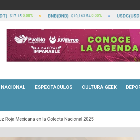
BNB(BNB)
USDC(USDC)
0.00%
0.00%
7.15
$10,163.54
$17
NACIONAL
ESPECTÁCULOS
CULTURA GEEK
DEPO
uz Roja Mexicana en la Colecta Nacional 2025