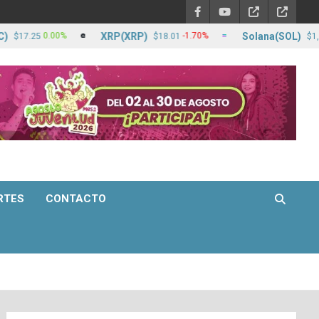
XRP(XRP)
Solana(SOL)
0.00%
-1.70%
-
25
$18.01
$1,264.68
RTES
CONTACTO