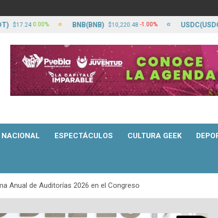
BNB(BNB)
USDC(USDC)
0.00%
-1.00%
.24
$10,220.48
$17.
NACIONAL
ESPECTÁCULOS
CULTURA GEEK
DEPO
ma Anual de Auditorías 2026 en el Congreso