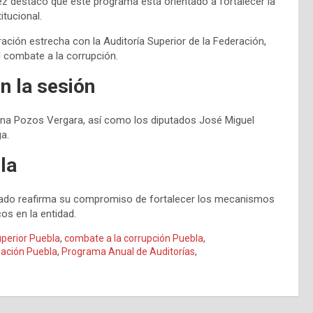
ez destacó que este programa está orientado a fortalecer la
itucional.
ción estrecha con la Auditoría Superior de la Federación,
l combate a la corrupción.
n la sesión
fina Pozos Vergara, así como los diputados José Miguel
a.
la
stado reafirma su compromiso de fortalecer los mecanismos
cos en la entidad.
uperior Puebla
,
combate a la corrupción Puebla
,
ización Puebla
,
Programa Anual de Auditorías
,