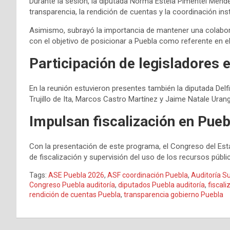
Durante la sesión, la diputada Norma Estela Pimentel Ménd
transparencia, la rendición de cuentas y la coordinación inst
Asimismo, subrayó la importancia de mantener una colabora
con el objetivo de posicionar a Puebla como referente en e
Participación de legisladores e
En la reunión estuvieron presentes también la diputada Del
Trujillo de Ita, Marcos Castro Martínez y Jaime Natale Urang
Impulsan fiscalización en Pueb
Con la presentación de este programa, el Congreso del E
de fiscalización y supervisión del uso de los recursos públi
Tags:
ASE Puebla 2026
,
ASF coordinación Puebla
,
Auditoría S
Congreso Puebla auditoría
,
diputados Puebla auditoría
,
fiscal
rendición de cuentas Puebla
,
transparencia gobierno Puebla