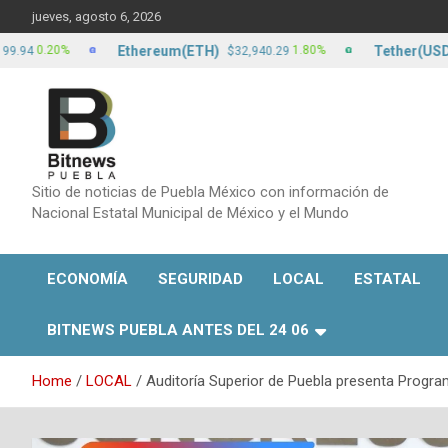
Skip
jueves, agosto 6, 2026
to
content
Ethereum(ETH)
Tether(USDT)
.20%
1.80%
$32,940.29
$17
Sitio de noticias de Puebla México con información de
Nacional Estatal Municipal de México y el Mundo
ECONOMÍA
SEGURIDAD
LOCAL
ESTATAL
BITNEWS PUEBLA ANTES DEL 24 06
Home
LOCAL
Auditoría Superior de Puebla presenta Progra