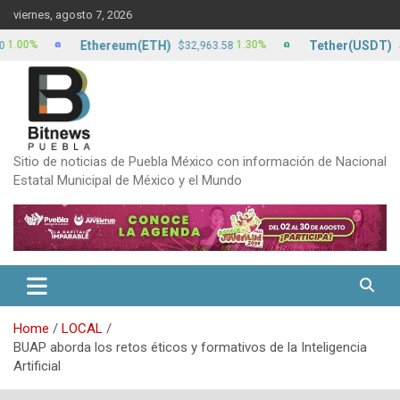
Skip
viernes, agosto 7, 2026
to
content
Ethereum(ETH)
Tether(USDT)
%
1.30%
$32,963.58
$17.15
Sitio de noticias de Puebla México con información de Nacional
Estatal Municipal de México y el Mundo
Home
LOCAL
BUAP aborda los retos éticos y formativos de la Inteligencia
Artificial