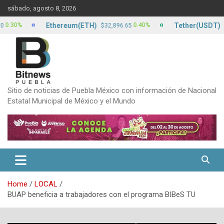
Skip
sábado, agosto 8, 2026
to
content
Ethereum(ETH)
Tether(USDT)
%
0.40%
$32,896.65
$17.12
Sitio de noticias de Puebla México con información de Nacional
Estatal Municipal de México y el Mundo
Home
LOCAL
BUAP beneficia a trabajadores con el programa BIBeS TU