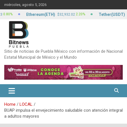
Skip
miércoles, agosto 5, 2026
to
content
Ethereum(ETH)
Tether(USDT)
%
2.20%
$32,932.02
$17.22
Sitio de noticias de Puebla México con información de Nacional
Estatal Municipal de México y el Mundo
Home
LOCAL
BUAP impulsa el envejecimiento saludable con atención integral
a adultos mayores