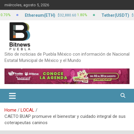
Skip
miércoles, agosto 5, 2026
to
content
Ethereum(ETH)
Tether(USDT)
1.80%
0
$32,880.60
$17.22
Sitio de noticias de Puebla México con información de Nacional
Estatal Municipal de México y el Mundo
Home
LOCAL
CAETO BUAP promueve el bienestar y cuidado integral de sus
coterapeutas caninos