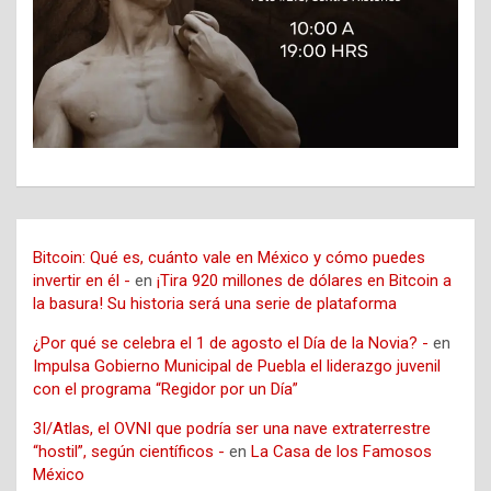
Bitcoin: Qué es, cuánto vale en México y cómo puedes
invertir en él -
en
¡Tira 920 millones de dólares en Bitcoin a
la basura! Su historia será una serie de plataforma
¿Por qué se celebra el 1 de agosto el Día de la Novia? -
en
Impulsa Gobierno Municipal de Puebla el liderazgo juvenil
con el programa “Regidor por un Día”
3I/Atlas, el OVNI que podría ser una nave extraterrestre
“hostil”, según científicos -
en
La Casa de los Famosos
México