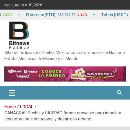
Skip
lunes, agosto 10, 2026
to
content
Ethereum(ETH)
Tether(USDT)
%
-0.20%
$32,862.82
$17.14
Sitio de noticias de Puebla México con información de Nacional
Estatal Municipal de México y el Mundo
Home
LOCAL
CANAGRAF Puebla y CICEPAC firman convenio para impulsar
colaboración institucional y desarrollo urbano