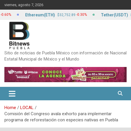
Skip
viernes, agosto 7, 2026
to
content
Ethereum(ETH)
Tether(USDT)
-0.30%
$32,752.89
$17.20
Sitio de noticias de Puebla México con información de Nacional
Estatal Municipal de México y el Mundo
Home
LOCAL
Comisión del Congreso avala exhorto para implementar
programa de reforestación con especies nativas en Puebla