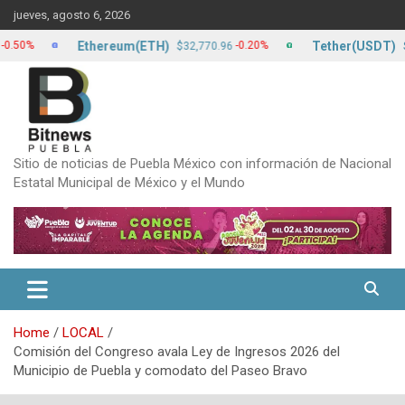
Skip
jueves, agosto 6, 2026
to
content
Ethereum(ETH)
Tether(USDT)
0%
-0.20%
$32,770.96
$17.2
Sitio de noticias de Puebla México con información de Nacional
Estatal Municipal de México y el Mundo
Home
LOCAL
Comisión del Congreso avala Ley de Ingresos 2026 del
Municipio de Puebla y comodato del Paseo Bravo