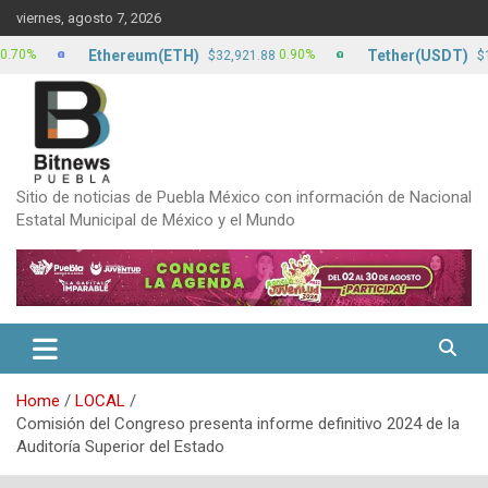
Skip
viernes, agosto 7, 2026
to
content
Ethereum(ETH)
Tether(USDT)
0.90%
0
$32,921.88
$17.15
Sitio de noticias de Puebla México con información de Nacional
Estatal Municipal de México y el Mundo
Home
LOCAL
Comisión del Congreso presenta informe definitivo 2024 de la
Auditoría Superior del Estado