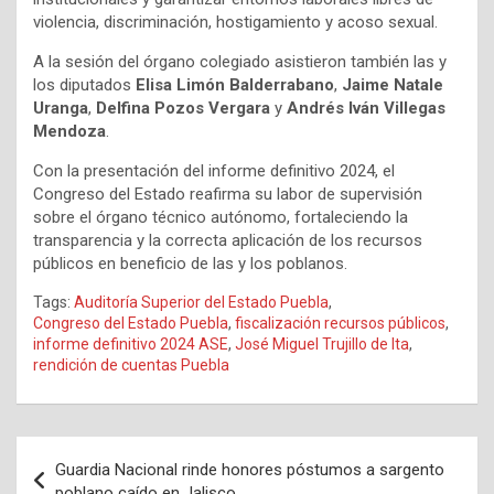
violencia, discriminación, hostigamiento y acoso sexual.
A la sesión del órgano colegiado asistieron también las y
los diputados
Elisa Limón Balderrabano
,
Jaime Natale
Uranga
,
Delfina Pozos Vergara
y
Andrés Iván Villegas
Mendoza
.
Con la presentación del informe definitivo 2024, el
Congreso del Estado reafirma su labor de supervisión
sobre el órgano técnico autónomo, fortaleciendo la
transparencia y la correcta aplicación de los recursos
públicos en beneficio de las y los poblanos.
Tags:
Auditoría Superior del Estado Puebla
,
Congreso del Estado Puebla
,
fiscalización recursos públicos
,
informe definitivo 2024 ASE
,
José Miguel Trujillo de Ita
,
rendición de cuentas Puebla
Navegación
Guardia Nacional rinde honores póstumos a sargento
de
poblano caído en Jalisco