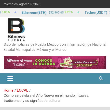
Skip
miércoles, agosto 5, 2026
to
content
Ethereum(ETH)
Tether(USDT)
2.20%
$32,965.63
$17.22
Sitio de noticias de Puebla México con información de Nacional
Estatal Municipal de México y el Mundo
Home
LOCAL
Cómo se celebra el Año Nuevo en el mundo: rituales,
tradiciones y su significado cultural