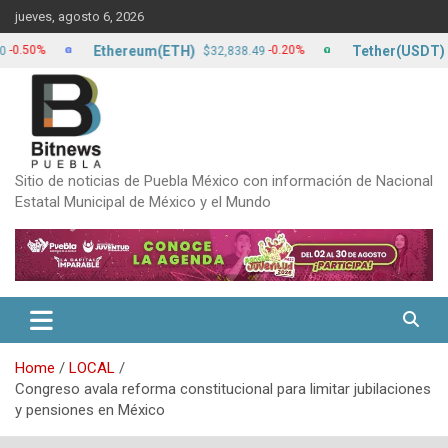
Skip
jueves, agosto 6, 2026
to
content
Ethereum(ETH)
Tether(USDT)
%
-0.20%
$32,838.49
$17.2
Sitio de noticias de Puebla México con información de Nacional
Estatal Municipal de México y el Mundo
Home
LOCAL
Congreso avala reforma constitucional para limitar jubilaciones
y pensiones en México