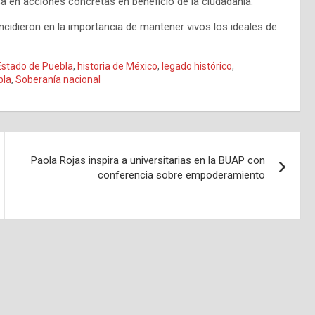
ca en acciones concretas en beneficio de la ciudadanía.
incidieron en la importancia de mantener vivos los ideales de
Estado de Puebla
,
historia de México
,
legado histórico
,
bla
,
Soberanía nacional
Paola Rojas inspira a universitarias en la BUAP con
conferencia sobre empoderamiento