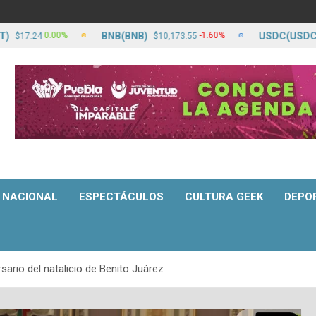
BNB(BNB)
USDC(USDC)
0.00%
-1.60%
.24
$10,173.55
$17.2
NACIONAL
ESPECTÁCULOS
CULTURA GEEK
DEPO
rio del natalicio de Benito Juárez