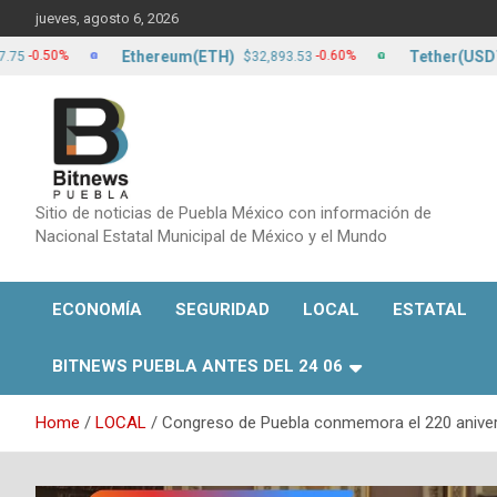
Skip
jueves, agosto 6, 2026
to
content
Ethereum(ETH)
Tether(USDT)
50%
-0.60%
$32,893.53
$17
Sitio de noticias de Puebla México con información de
Nacional Estatal Municipal de México y el Mundo
ECONOMÍA
SEGURIDAD
LOCAL
ESTATAL
BITNEWS PUEBLA ANTES DEL 24 06
Home
LOCAL
Congreso de Puebla conmemora el 220 aniversa