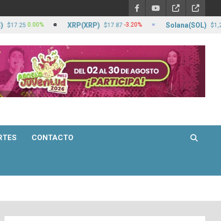
XRP(XRP)
Solana(SOL)
0.00%
-3.20%
-
5
$17.87
$1,255.20
RTES
CONTACTO