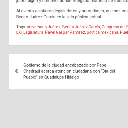
justo, digno y humano, donde el legado histórico se traduz
Al evento asistieron legisladores y autoridades, quienes co
Benito Juárez García en la vida pública actual.
Tags:
aniversario Juárez
,
Benito Juárez García
,
Congreso del 
LXII Legislatura
,
Pável Gaspar Ramírez
,
política mexicana
,
Pue
Navegación
Gobierno de la ciudad encabezado por Pepe
de
Chedraui acerca atención ciudadana con “Día del
Pueblo” en Guadalupe Hidalgo
entradas