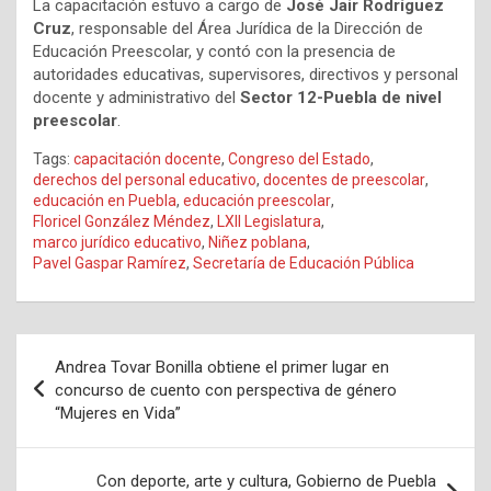
La capacitación estuvo a cargo de
José Jair Rodríguez
Cruz
, responsable del Área Jurídica de la Dirección de
Educación Preescolar, y contó con la presencia de
autoridades educativas, supervisores, directivos y personal
docente y administrativo del
Sector 12-Puebla de nivel
preescolar
.
Tags:
capacitación docente
,
Congreso del Estado
,
derechos del personal educativo
,
docentes de preescolar
,
educación en Puebla
,
educación preescolar
,
Floricel González Méndez
,
LXII Legislatura
,
marco jurídico educativo
,
Niñez poblana
,
Pavel Gaspar Ramírez
,
Secretaría de Educación Pública
Navegación
Andrea Tovar Bonilla obtiene el primer lugar en
de
concurso de cuento con perspectiva de género
“Mujeres en Vida”
entradas
Con deporte, arte y cultura, Gobierno de Puebla