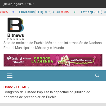
Skip
jueves, agosto 6, 2026
to
content
Ethereum(ETH)
Tether(USDT)
-0.20%
0.
$32,841.43
$17.24
Sitio de noticias de Puebla México con información de Nacional
Estatal Municipal de México y el Mundo
Home
LOCAL
Congreso del Estado impulsa la capacitación jurídica de
docentes de preescolar en Puebla