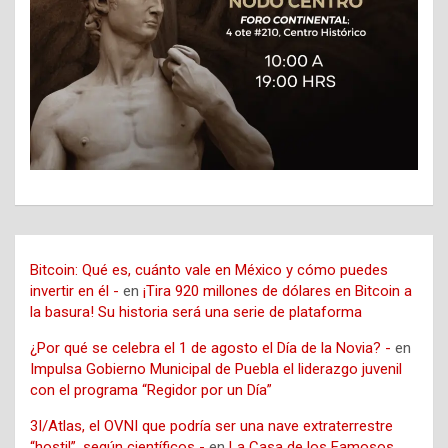
Bitcoin: Qué es, cuánto vale en México y cómo puedes
invertir en él -
en
¡Tira 920 millones de dólares en Bitcoin a
la basura! Su historia será una serie de plataforma
¿Por qué se celebra el 1 de agosto el Día de la Novia? -
en
Impulsa Gobierno Municipal de Puebla el liderazgo juvenil
con el programa “Regidor por un Día”
3I/Atlas, el OVNI que podría ser una nave extraterrestre
“hostil”, según científicos -
en
La Casa de los Famosos