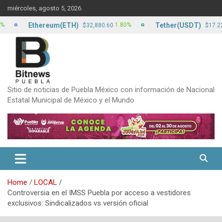
Skip
miércoles, agosto 5, 2026
to
content
Ethereum(ETH)
Tether(USDT)
1.80%
0.00%
$32,880.60
$17.22
Sitio de noticias de Puebla México con información de Nacional
Estatal Municipal de México y el Mundo
Home
LOCAL
Controversia en el IMSS Puebla por acceso a vestidores
exclusivos: Sindicalizados vs versión oficial