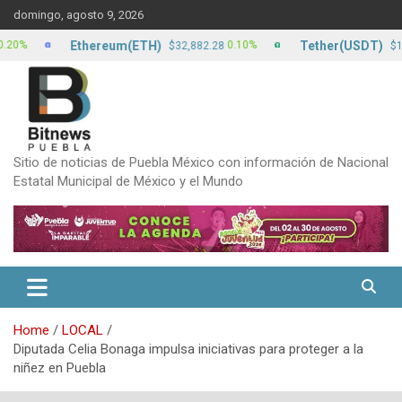
Skip
domingo, agosto 9, 2026
to
content
Ethereum(ETH)
Tether(USDT)
0.10%
0
$32,882.28
$17.13
Sitio de noticias de Puebla México con información de Nacional
Estatal Municipal de México y el Mundo
Home
LOCAL
Diputada Celia Bonaga impulsa iniciativas para proteger a la
niñez en Puebla