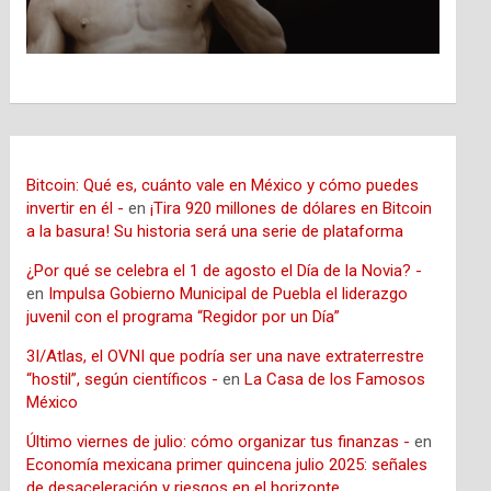
Bitcoin: Qué es, cuánto vale en México y cómo puedes
invertir en él -
en
¡Tira 920 millones de dólares en Bitcoin
a la basura! Su historia será una serie de plataforma
¿Por qué se celebra el 1 de agosto el Día de la Novia? -
en
Impulsa Gobierno Municipal de Puebla el liderazgo
juvenil con el programa “Regidor por un Día”
3I/Atlas, el OVNI que podría ser una nave extraterrestre
“hostil”, según científicos -
en
La Casa de los Famosos
México
Último viernes de julio: cómo organizar tus finanzas -
en
Economía mexicana primer quincena julio 2025: señales
de desaceleración y riesgos en el horizonte