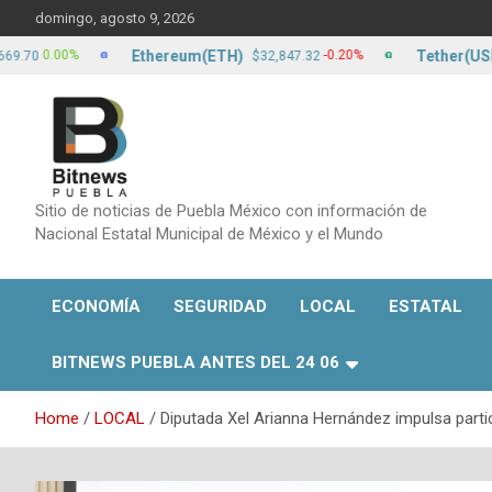
Skip
domingo, agosto 9, 2026
to
content
Ethereum(ETH)
Tether(USDT)
.00%
-0.20%
$32,847.32
$1
Sitio de noticias de Puebla México con información de
Nacional Estatal Municipal de México y el Mundo
ECONOMÍA
SEGURIDAD
LOCAL
ESTATAL
BITNEWS PUEBLA ANTES DEL 24 06
Home
LOCAL
Diputada Xel Arianna Hernández impulsa part