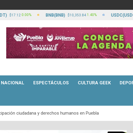
BNB(BNB)
USDC(USDC)
0.00%
1.40%
7.12
$10,353.84
$17
NACIONAL
ESPECTÁCULOS
CULTURA GEEK
DEPO
icipación ciudadana y derechos humanos en Puebla