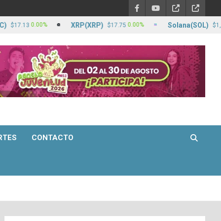
XRP(XRP)
Solana(SOL)
0.00%
0.00%
.13
$17.75
$1,308.71
RTES
CONTACTO