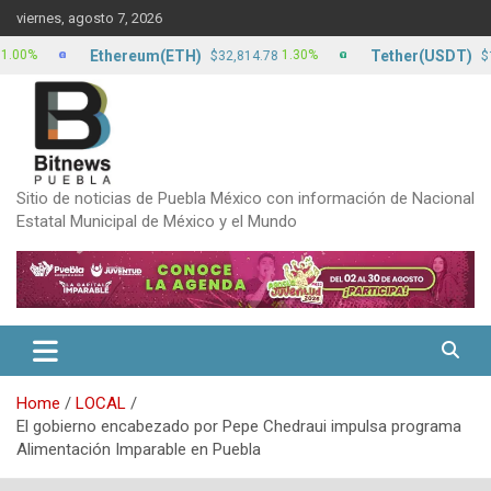
Skip
viernes, agosto 7, 2026
to
content
Ethereum(ETH)
Tether(USDT)
1.30%
0
$32,814.78
$17.15
Sitio de noticias de Puebla México con información de Nacional
Estatal Municipal de México y el Mundo
Home
LOCAL
El gobierno encabezado por Pepe Chedraui impulsa programa
Alimentación Imparable en Puebla