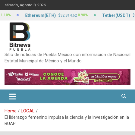
Skip
sábado, agosto 8, 2026
to
content
Ethereum(ETH)
Tether(USDT)
0.90%
0
$32,814.62
$17.13
Sitio de noticias de Puebla México con información de Nacional
Estatal Municipal de México y el Mundo
Home
LOCAL
El liderazgo femenino impulsa la ciencia y la investigación en la
BUAP