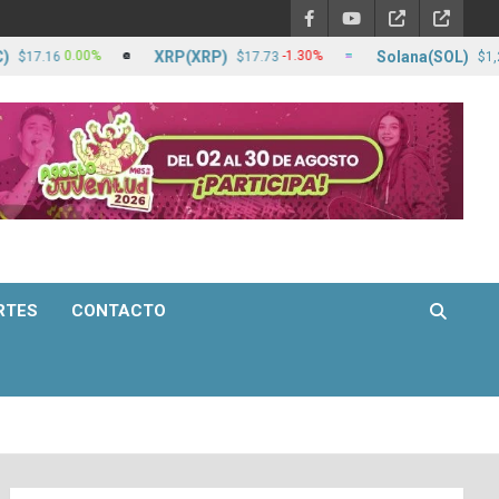
XRP(XRP)
Solana(SOL)
0.00%
-1.30%
0
16
$17.73
$1,262.83
RTES
CONTACTO