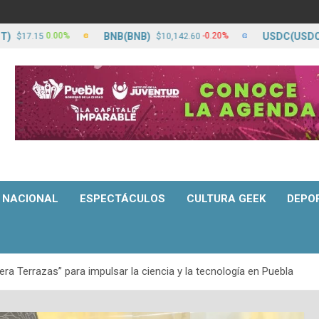
BNB(BNB)
USDC(USDC)
0.00%
-0.20%
.15
$10,142.60
$17.
NACIONAL
ESPECTÁCULOS
CULTURA GEEK
DEPO
ra Terrazas” para impulsar la ciencia y la tecnología en Puebla