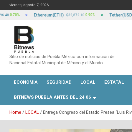
Skip
viernes, agosto 7, 2026
to
content
Ethereum(ETH)
Tether(USDT)
.70%
0.90%
$32,872.10
$17
Sitio de noticias de Puebla México con información de
Nacional Estatal Municipal de México y el Mundo
ECONOMÍA
SEGURIDAD
LOCAL
ESTATAL
BITNEWS PUEBLA ANTES DEL 24 06
Home
LOCAL
Entrega Congreso del Estado Presea “Luis Rive