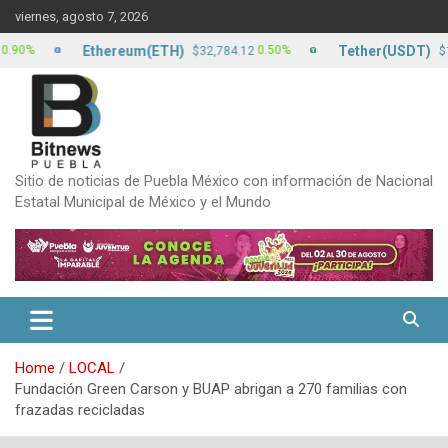
Skip
viernes, agosto 7, 2026
to
content
Ethereum(ETH)
Tether(USDT)
0.50%
$32,784.12
$17.13
Sitio de noticias de Puebla México con información de Nacional
Estatal Municipal de México y el Mundo
Home
LOCAL
Fundación Green Carson y BUAP abrigan a 270 familias con
frazadas recicladas