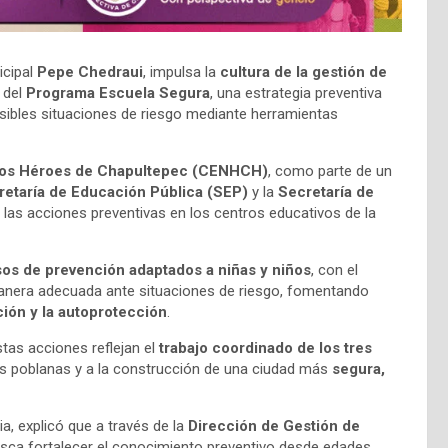
icipal
Pepe Chedraui
, impulsa la
cultura de la gestión de
s del
Programa Escuela Segura
, una estrategia preventiva
posibles situaciones de riesgo mediante herramientas
ños Héroes de Chapultepec (CENHCH)
, como parte de un
retaría de Educación Pública (SEP)
y la
Secretaría de
er las acciones preventivas en los centros educativos de la
os de prevención adaptados a niñas y niños
, con el
 manera adecuada ante situaciones de riesgo, fomentando
ción y la autoprotección
.
tas acciones reflejan el
trabajo coordinado de los tres
lias poblanas y a la construcción de una ciudad más
segura,
cia, explicó que a través de la
Dirección de Gestión de
 busca fortalecer el conocimiento preventivo desde edades