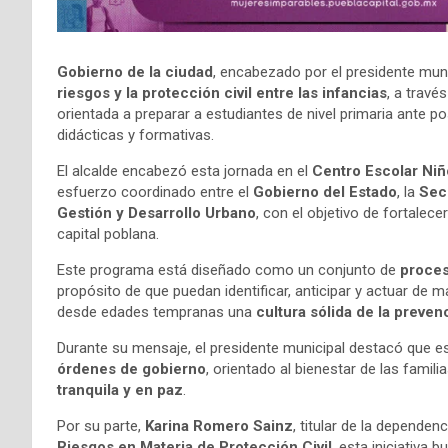
Gobierno de la ciudad
, encabezado por el presidente mun
riesgos y la protección civil entre las infancias
, a travé
orientada a preparar a estudiantes de nivel primaria ante 
didácticas y formativas.
El alcalde encabezó esta jornada en el
Centro Escolar Ni
esfuerzo coordinado entre el
Gobierno del Estado
, la
Sec
Gestión y Desarrollo Urbano
, con el objetivo de fortalec
capital poblana.
Este programa está diseñado como un conjunto de
proces
propósito de que puedan identificar, anticipar y actuar de
desde edades tempranas una
cultura sólida de la preven
Durante su mensaje, el presidente municipal destacó que es
órdenes de gobierno
, orientado al bienestar de las fami
tranquila y en paz
.
Por su parte,
Karina Romero Sainz
, titular de la dependen
Riesgos en Materia de Protección Civil
, esta iniciativa