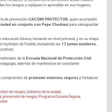
n los riesgos y repliquen lo aprendido en sus hogares,
ria de prevención
CACOMI PROTECTOR
, quien acompañó
 ciudad en conjunto con Pepe Chedraui
para salvaguardar
e educación básica, iniciando en nivel primaria, y en su etapa
el municipio de Puebla, incluyendo las
17 juntas auxiliares
,
ucativas.
materiales de la
Escuela Nacional de Protección Civil
opedagogía, además de mantenerse en constante
 su compromiso de
promover entornos seguros
y fortalecer
stión de riesgos
,
Gobierno de la ciudad
,
i
,
prevención de riesgos
,
Programa Escuela Segura
,
colar