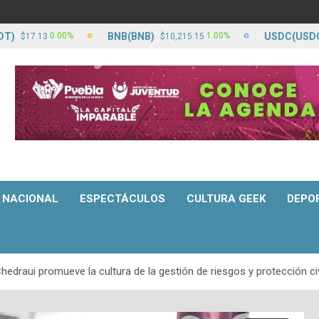
BNB(BNB)
USDC(USDC)
0.00%
1.00%
7.13
$10,215.15
$17.
NACIONAL
ESPECTÁCULOS
CULTURA GEEK
DEPO
draui promueve la cultura de la gestión de riesgos y protección ci