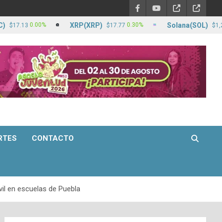
XRP(XRP)
Solana(SOL)
0.00%
0.30%
2
13
$17.77
$1,294.14
RTES
CONTACTO
vil en escuelas de Puebla