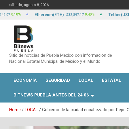
Skip
sábado, agosto 8, 2026
to
content
Ethereum(ETH)
Tether(USDT)
.10%
0.40%
$32,897.17
$1
Sitio de noticias de Puebla México con información de
Nacional Estatal Municipal de México y el Mundo
ECONOMÍA
SEGURIDAD
LOCAL
ESTATAL
BITNEWS PUEBLA ANTES DEL 24 06
Home
LOCAL
Gobierno de la ciudad encabezado por Pepe Che