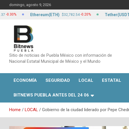
Skip
domingo, agosto 9, 2026
to
content
Ethereum(ETH)
Tether(USDT)
0%
-0.20%
$32,782.54
$17.1
Sitio de noticias de Puebla México con información de
Nacional Estatal Municipal de México y el Mundo
ECONOMÍA
SEGURIDAD
LOCAL
ESTATAL
BITNEWS PUEBLA ANTES DEL 24 06
Home
LOCAL
Gobierno de la ciudad liderado por Pepe Chedr