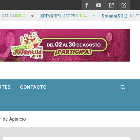
XRP(XRP)
Solana(SOL)
0.00%
0.10%
1.9
$17.75
$1,301.34
RTES
CONTACTO
n de Aparicio