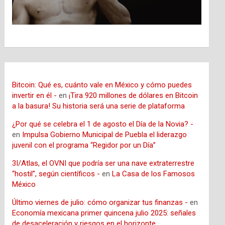
Bitcoin: Qué es, cuánto vale en México y cómo puedes
invertir en él -
en
¡Tira 920 millones de dólares en Bitcoin
a la basura! Su historia será una serie de plataforma
¿Por qué se celebra el 1 de agosto el Día de la Novia? -
en
Impulsa Gobierno Municipal de Puebla el liderazgo
juvenil con el programa “Regidor por un Día”
3I/Atlas, el OVNI que podría ser una nave extraterrestre
“hostil”, según científicos -
en
La Casa de los Famosos
México
Último viernes de julio: cómo organizar tus finanzas -
en
Economía mexicana primer quincena julio 2025: señales
de desaceleración y riesgos en el horizonte