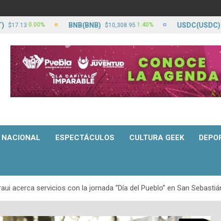
BNB(BNB)
USDC(USDC)
0.00%
1.40%
3
$10,308.95
$17.13
NACIONAL
ESPECTÁCULOS
CULTURA GEEK
DEPO
aui acerca servicios con la jornada “Día del Pueblo” en San Sebastiá