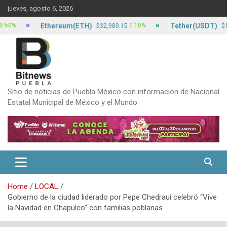
Skip
jueves, agosto 6, 2026
to
content
Ethereum(ETH)
Tether(USDT)
2.10%
0
$32,980.15
$17.24
Sitio de noticias de Puebla México con información de Nacional
Estatal Municipal de México y el Mundo
Home
LOCAL
Gobierno de la ciudad liderado por Pepe Chedraui celebró “Vive
la Navidad en Chapulco” con familias poblanas